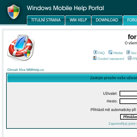
fo
O všem
FAQ
Hledat
Sez
Osobní nastavení
Při
Obsah fóra WMHelp.cz
Zadejte prosím vaše uživa
Uživatel:
Heslo:
Přihlásit mě automaticky př
Zapomněl(a) jsem 