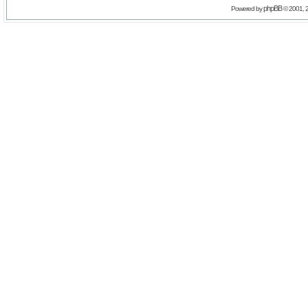
phpBB
Powered by
© 2001, 