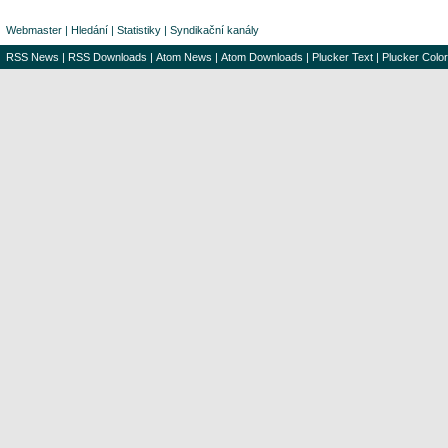
Webmaster
|
Hledání
|
Statistiky
|
Syndikační kanály
RSS News
|
RSS Downloads
|
Atom News
|
Atom Downloads
|
Plucker Text
|
Plucker Color