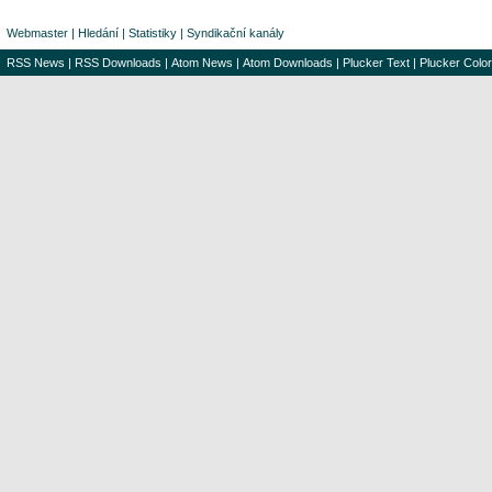
Webmaster
|
Hledání
|
Statistiky
|
Syndikační kanály
RSS News
|
RSS Downloads
|
Atom News
|
Atom Downloads
|
Plucker Text
|
Plucker Color