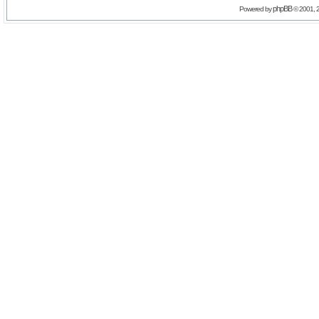
phpBB
Powered by
© 2001, 