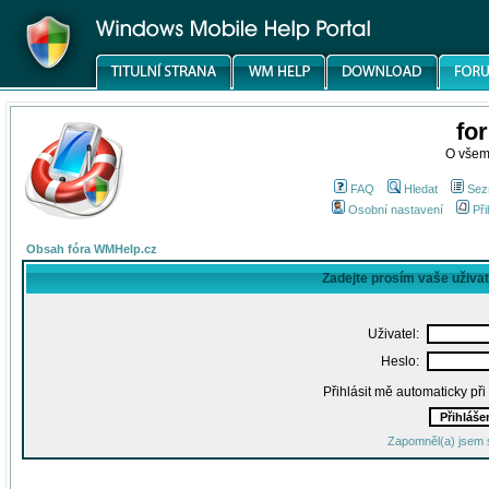
fo
O všem
FAQ
Hledat
Sez
Osobní nastavení
Při
Obsah fóra WMHelp.cz
Zadejte prosím vaše uživa
Uživatel:
Heslo:
Přihlásit mě automaticky př
Zapomněl(a) jsem 