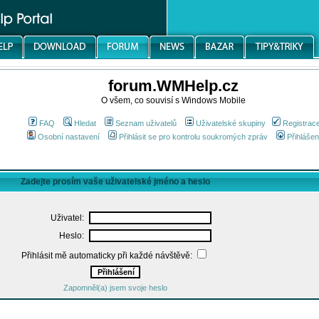
forum.WMHelp.cz
O všem, co souvisí s Windows Mobile
FAQ
Hledat
Seznam uživatelů
Uživatelské skupiny
Registrac
Osobní nastavení
Přihlásit se pro kontrolu soukromých zpráv
Přihlášen
Zadejte prosím vaše uživatelské jméno a heslo
Uživatel:
Heslo:
Přihlásit mě automaticky při každé návštěvě:
Zapomněl(a) jsem svoje heslo