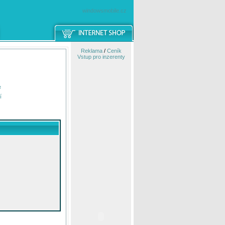
windowsmobile.cz
Reklama
/
Ceník
Vstup pro inzerenty
e
í