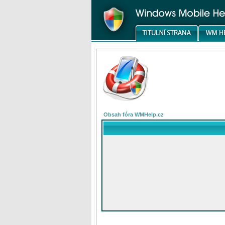
Obsah fóra WMHelp.cz