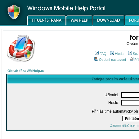
fo
O všem
FAQ
Hledat
Sez
Osobní nastavení
Při
Obsah fóra WMHelp.cz
Zadejte prosím vaše uživa
Uživatel:
Heslo:
Přihlásit mě automaticky př
Zapomněl(a) jsem 