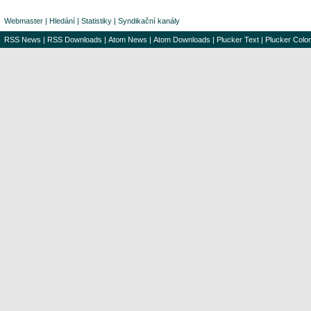
Webmaster
|
Hledání
|
Statistiky
|
Syndikační kanály
RSS News
|
RSS Downloads
|
Atom News
|
Atom Downloads
|
Plucker Text
|
Plucker Color