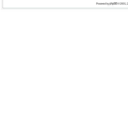
phpBB
Powered by
© 2001, 