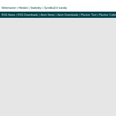
Webmaster
|
Hledání
|
Statistiky
|
Syndikační kanály
RSS News
|
RSS Downloads
|
Atom News
|
Atom Downloads
|
Plucker Text
|
Plucker Color