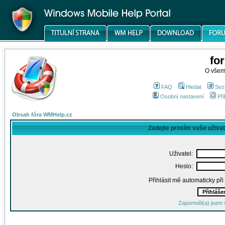
fo
O všem
FAQ
Hledat
Sez
Osobní nastavení
Při
Obsah fóra WMHelp.cz
Zadejte prosím vaše uživa
Uživatel:
Heslo:
Přihlásit mě automaticky př
Zapomněl(a) jsem 