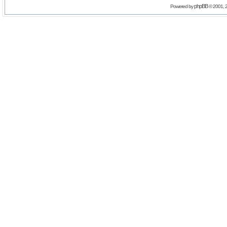
phpBB
Powered by
© 2001, 