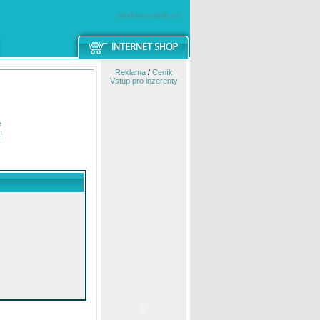
windowsmobile.cz
Reklama
/
Ceník
Vstup pro inzerenty
e
í