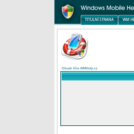
Obsah fóra WMHelp.cz