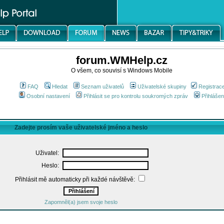
forum.WMHelp.cz
O všem, co souvisí s Windows Mobile
FAQ
Hledat
Seznam uživatelů
Uživatelské skupiny
Registrac
Osobní nastavení
Přihlásit se pro kontrolu soukromých zpráv
Přihlášen
Zadejte prosím vaše uživatelské jméno a heslo
Uživatel:
Heslo:
Přihlásit mě automaticky při každé návštěvě:
Zapomněl(a) jsem svoje heslo