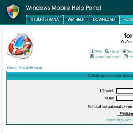
fo
O všem
FAQ
Hledat
Sez
Osobní nastavení
Při
Obsah fóra WMHelp.cz
Zadejte prosím vaše uživa
Uživatel:
Heslo:
Přihlásit mě automaticky př
Zapomněl(a) jsem 