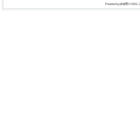
phpBB
Powered by
© 2001, 