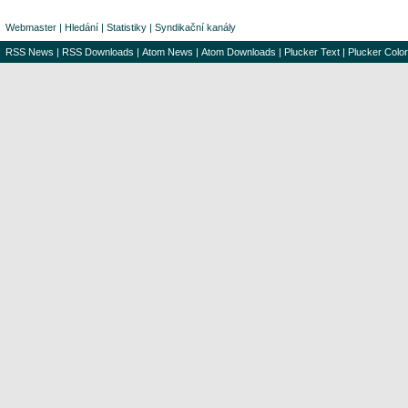
Webmaster
|
Hledání
|
Statistiky
|
Syndikační kanály
RSS News
|
RSS Downloads
|
Atom News
|
Atom Downloads
|
Plucker Text
|
Plucker Color