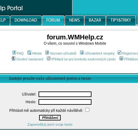
forum.WMHelp.cz
O všem, co souvisí s Windows Mobile
FAQ
Hledat
Seznam uživatelů
Uživatelské skupiny
Registrac
Osobní nastavení
Přihlásit se pro kontrolu soukromých zpráv
Přihlášen
Zadejte prosím vaše uživatelské jméno a heslo
Uživatel:
Heslo:
Přihlásit mě automaticky při každé návštěvě:
Zapomněl(a) jsem svoje heslo