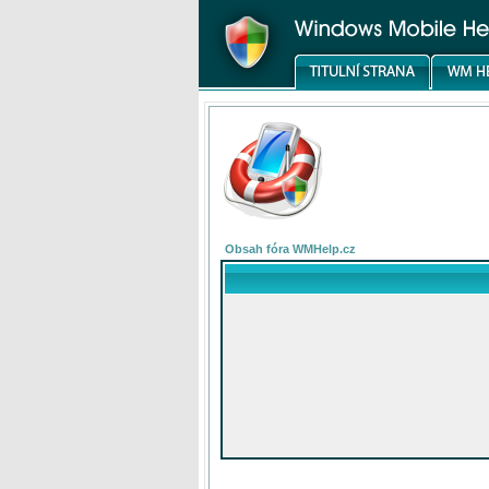
Obsah fóra WMHelp.cz