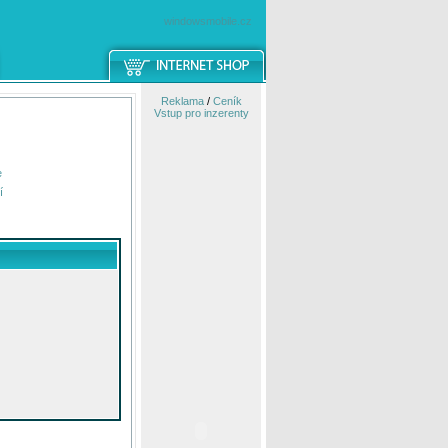
windowsmobile.cz
Reklama
/
Ceník
Vstup pro inzerenty
e
í