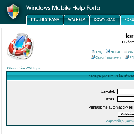
fo
O všem
FAQ
Hledat
Sez
Osobní nastavení
Při
Obsah fóra WMHelp.cz
Zadejte prosím vaše uživa
Uživatel:
Heslo:
Přihlásit mě automaticky př
Zapomněl(a) jsem 