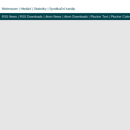
Webmaster
|
Hledání
|
Statistiky
|
Syndikační kanály
RSS News
|
RSS Downloads
|
Atom News
|
Atom Downloads
|
Plucker Text
|
Plucker Color