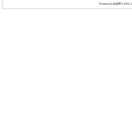
phpBB
Powered by
© 2001, 