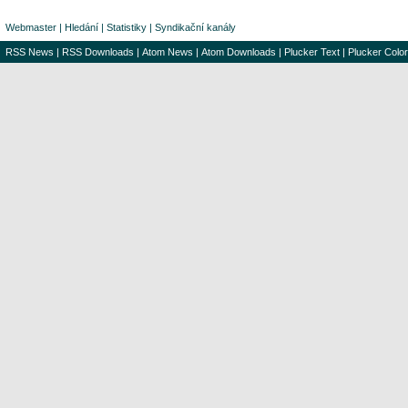
Webmaster
|
Hledání
|
Statistiky
|
Syndikační kanály
RSS News
|
RSS Downloads
|
Atom News
|
Atom Downloads
|
Plucker Text
|
Plucker Color