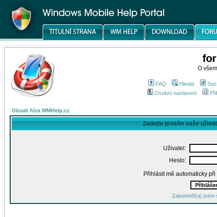
fo
O všem
FAQ
Hledat
Sez
Osobní nastavení
Při
Obsah fóra WMHelp.cz
Zadejte prosím vaše uživa
Uživatel:
Heslo:
Přihlásit mě automaticky př
Zapomněl(a) jsem 