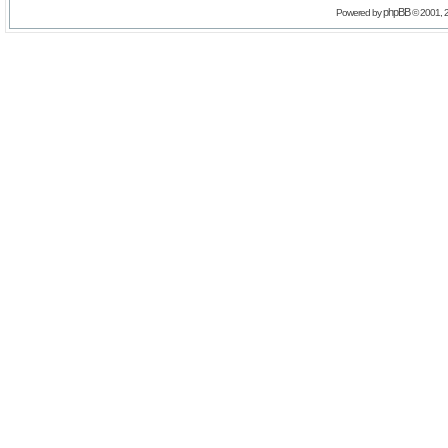
phpBB
Powered by
© 2001, 