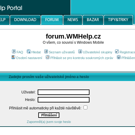
forum.WMHelp.cz
O všem, co souvisí s Windows Mobile
FAQ
Hledat
Seznam uživatelů
Uživatelské skupiny
Registrac
Osobní nastavení
Přihlásit se pro kontrolu soukromých zpráv
Přihlášen
Zadejte prosím vaše uživatelské jméno a heslo
Uživatel:
Heslo:
Přihlásit mě automaticky při každé návštěvě:
Zapomněl(a) jsem svoje heslo