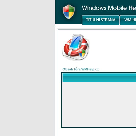
Obsah fóra WMHelp.cz