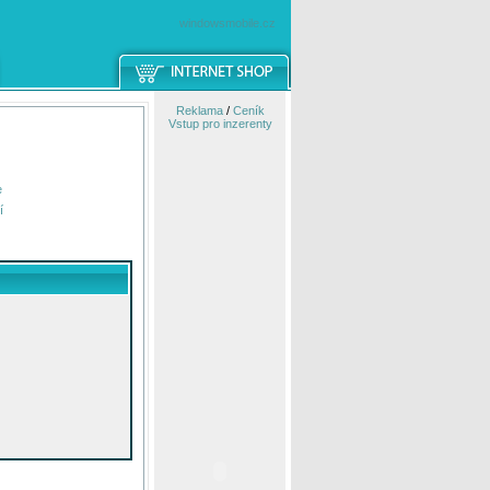
windowsmobile.cz
Reklama
/
Ceník
Vstup pro inzerenty
e
í