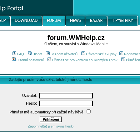
forum.WMHelp.cz
O všem, co souvisí s Windows Mobile
FAQ
Hledat
Seznam uživatelů
Uživatelské skupiny
Registrac
Osobní nastavení
Přihlásit se pro kontrolu soukromých zpráv
Přihlášen
Zadejte prosím vaše uživatelské jméno a heslo
Uživatel:
Heslo:
Přihlásit mě automaticky při každé návštěvě:
Zapomněl(a) jsem svoje heslo