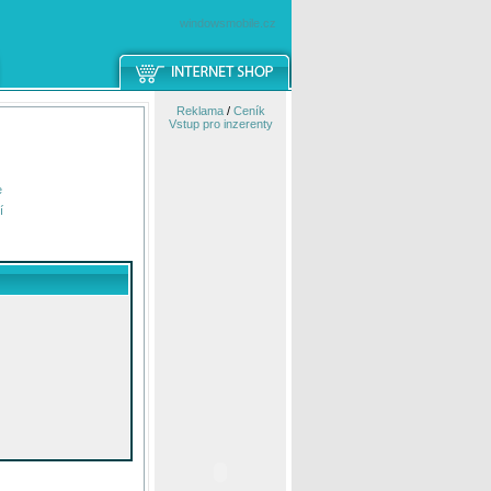
windowsmobile.cz
Reklama
/
Ceník
Vstup pro inzerenty
e
í