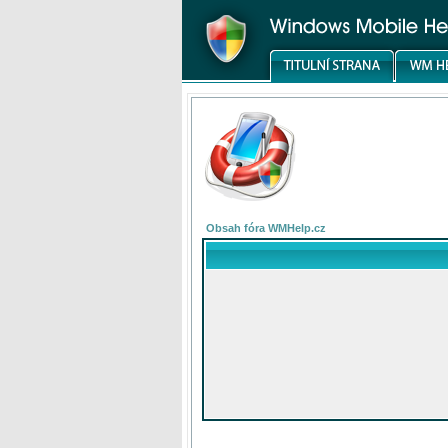
Obsah fóra WMHelp.cz