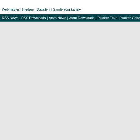
Webmaster
|
Hledání
|
Statistiky
|
Syndikační kanály
RSS News
|
RSS Downloads
|
Atom News
|
Atom Downloads
|
Plucker Text
|
Plucker Color