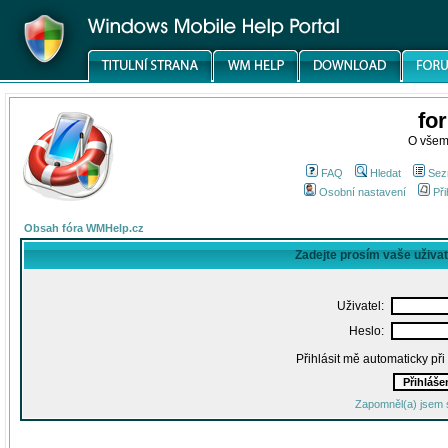
fo
O všem
FAQ
Hledat
Sez
Osobní nastavení
Při
Obsah fóra WMHelp.cz
Zadejte prosím vaše uživa
Uživatel:
Heslo:
Přihlásit mě automaticky př
Zapomněl(a) jsem 