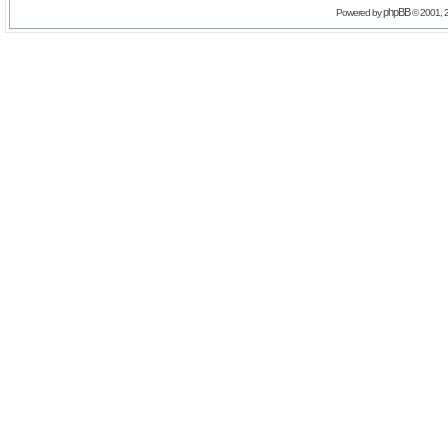
phpBB
Powered by
© 2001, 