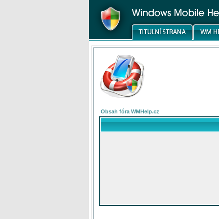
Obsah fóra WMHelp.cz