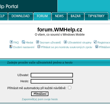
forum.WMHelp.cz
O všem, co souvisí s Windows Mobile
FAQ
Hledat
Seznam uživatelů
Uživatelské skupiny
Registrac
Osobní nastavení
Přihlásit se pro kontrolu soukromých zpráv
Přihlášen
Zadejte prosím vaše uživatelské jméno a heslo
Uživatel:
Heslo:
Přihlásit mě automaticky při každé návštěvě:
Zapomněl(a) jsem svoje heslo