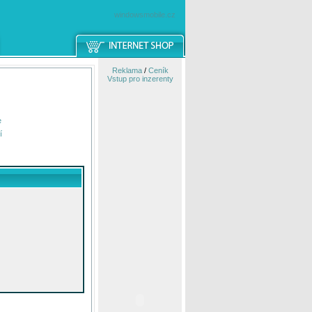
windowsmobile.cz
Reklama
/
Ceník
Vstup pro inzerenty
e
í