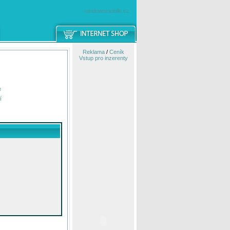
windowsmobile.cz
Reklama
/
Ceník
Vstup pro inzerenty
e
í