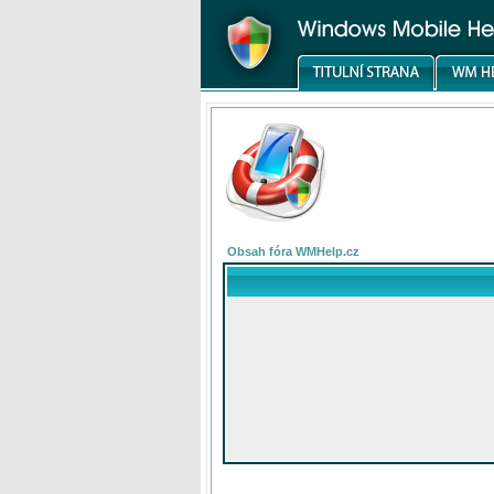
Obsah fóra WMHelp.cz