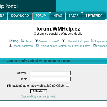
forum.WMHelp.cz
O všem, co souvisí s Windows Mobile
FAQ
Hledat
Seznam uživatelů
Uživatelské skupiny
Registrac
Osobní nastavení
Přihlásit se pro kontrolu soukromých zpráv
Přihlášen
Zadejte prosím vaše uživatelské jméno a heslo
Uživatel:
Heslo:
Přihlásit mě automaticky při každé návštěvě:
Zapomněl(a) jsem svoje heslo