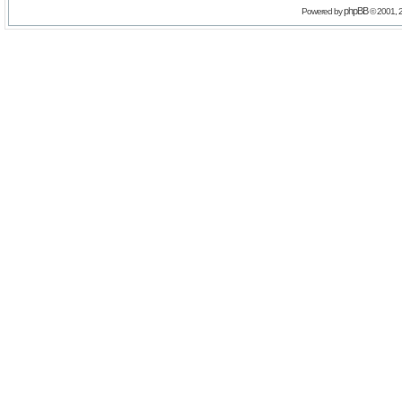
phpBB
Powered by
© 2001, 