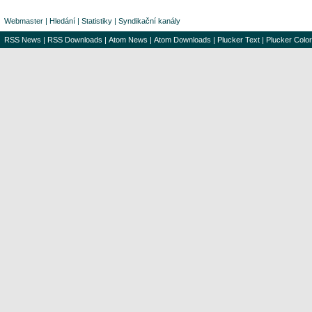
Webmaster
|
Hledání
|
Statistiky
|
Syndikační kanály
RSS News
|
RSS Downloads
|
Atom News
|
Atom Downloads
|
Plucker Text
|
Plucker Color