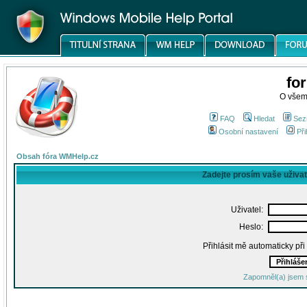
fo
O všem
FAQ
Hledat
Sez
Osobní nastavení
Při
Obsah fóra WMHelp.cz
Zadejte prosím vaše uživa
Uživatel:
Heslo:
Přihlásit mě automaticky př
Zapomněl(a) jsem 