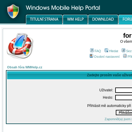
fo
O všem
FAQ
Hledat
Sez
Osobní nastavení
Při
Obsah fóra WMHelp.cz
Zadejte prosím vaše uživa
Uživatel:
Heslo:
Přihlásit mě automaticky př
Zapomněl(a) jsem 