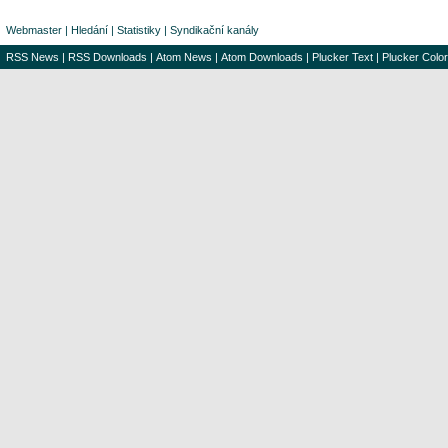
Webmaster
|
Hledání
|
Statistiky
|
Syndikační kanály
RSS News
|
RSS Downloads
|
Atom News
|
Atom Downloads
|
Plucker Text
|
Plucker Color