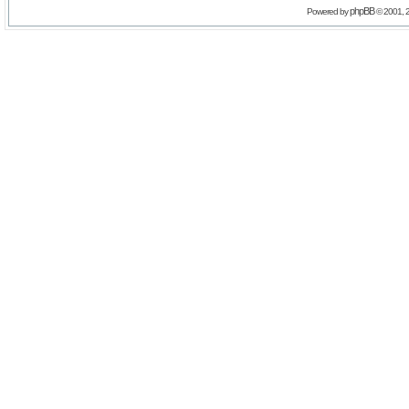
phpBB
Powered by
© 2001, 