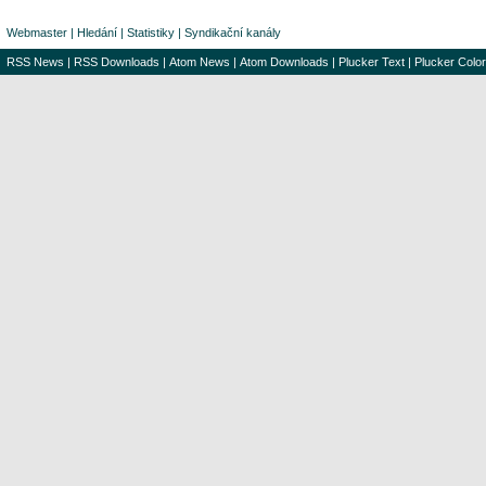
Webmaster
|
Hledání
|
Statistiky
|
Syndikační kanály
RSS News
|
RSS Downloads
|
Atom News
|
Atom Downloads
|
Plucker Text
|
Plucker Color