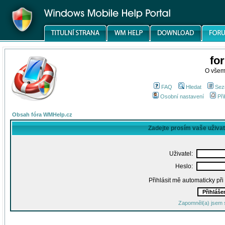
fo
O všem
FAQ
Hledat
Sez
Osobní nastavení
Při
Obsah fóra WMHelp.cz
Zadejte prosím vaše uživa
Uživatel:
Heslo:
Přihlásit mě automaticky př
Zapomněl(a) jsem 