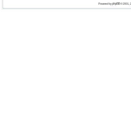
phpBB
Powered by
© 2001, 