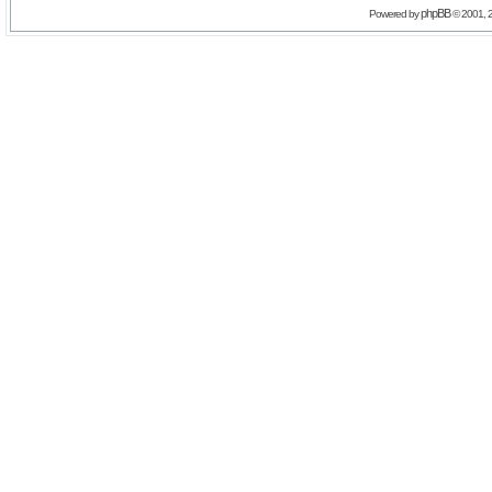
phpBB
Powered by
© 2001, 