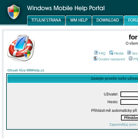
fo
O všem
FAQ
Hledat
Sez
Osobní nastavení
Při
Obsah fóra WMHelp.cz
Zadejte prosím vaše uživa
Uživatel:
Heslo:
Přihlásit mě automaticky př
Zapomněl(a) jsem 