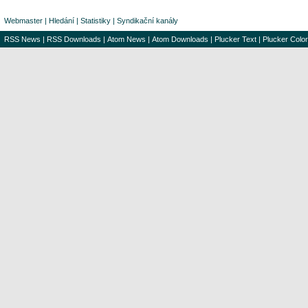
Webmaster
|
Hledání
|
Statistiky
|
Syndikační kanály
RSS News
|
RSS Downloads
|
Atom News
|
Atom Downloads
|
Plucker Text
|
Plucker Color