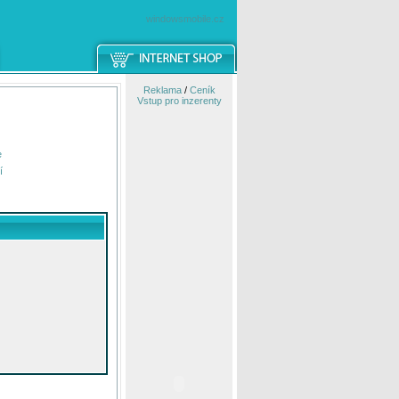
windowsmobile.cz
Reklama
/
Ceník
Vstup pro inzerenty
e
í