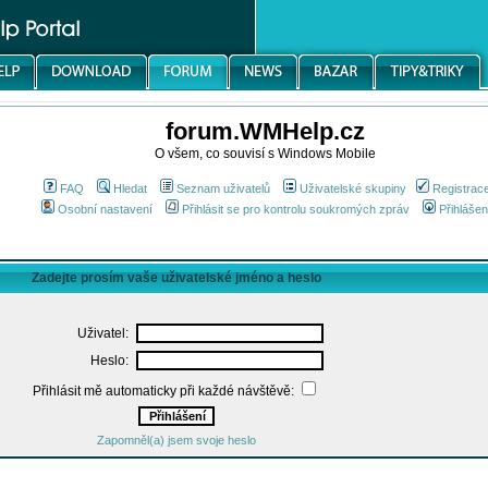
forum.WMHelp.cz
O všem, co souvisí s Windows Mobile
FAQ
Hledat
Seznam uživatelů
Uživatelské skupiny
Registrac
Osobní nastavení
Přihlásit se pro kontrolu soukromých zpráv
Přihlášen
Zadejte prosím vaše uživatelské jméno a heslo
Uživatel:
Heslo:
Přihlásit mě automaticky při každé návštěvě:
Zapomněl(a) jsem svoje heslo