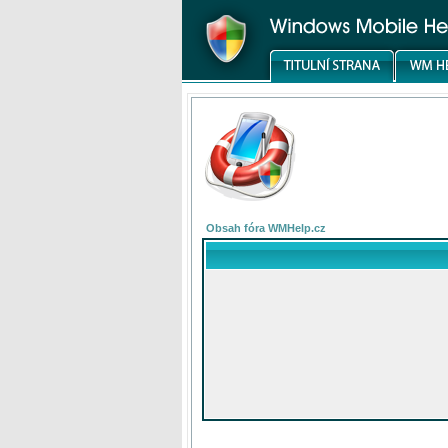
Obsah fóra WMHelp.cz