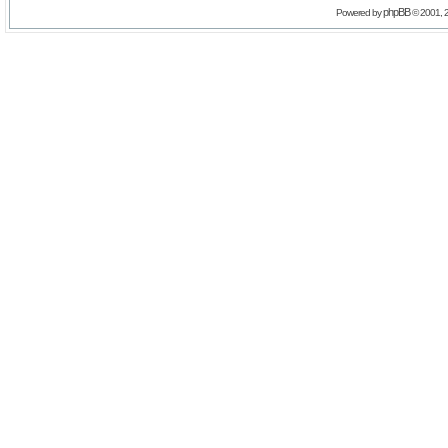
phpBB
Powered by
© 2001, 