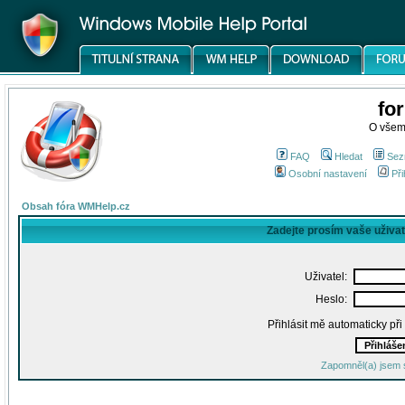
fo
O všem
FAQ
Hledat
Sez
Osobní nastavení
Při
Obsah fóra WMHelp.cz
Zadejte prosím vaše uživa
Uživatel:
Heslo:
Přihlásit mě automaticky př
Zapomněl(a) jsem 