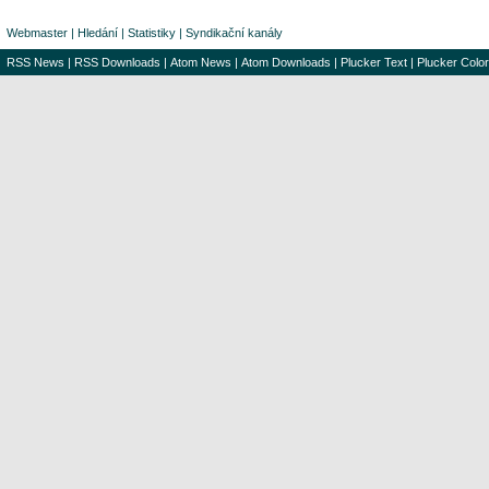
Webmaster
|
Hledání
|
Statistiky
|
Syndikační kanály
RSS News
|
RSS Downloads
|
Atom News
|
Atom Downloads
|
Plucker Text
|
Plucker Color