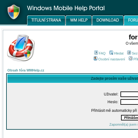
fo
O všem
FAQ
Hledat
Sez
Osobní nastavení
Při
Obsah fóra WMHelp.cz
Zadejte prosím vaše uživa
Uživatel:
Heslo:
Přihlásit mě automaticky př
Zapomněl(a) jsem 