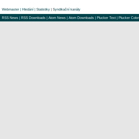
Webmaster
|
Hledání
|
Statistiky
|
Syndikační kanály
RSS News
|
RSS Downloads
|
Atom News
|
Atom Downloads
|
Plucker Text
|
Plucker Color