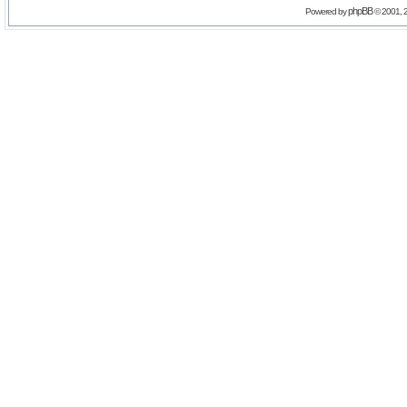
phpBB
Powered by
© 2001, 