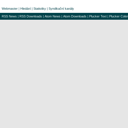
Webmaster
|
Hledání
|
Statistiky
|
Syndikační kanály
RSS News
|
RSS Downloads
|
Atom News
|
Atom Downloads
|
Plucker Text
|
Plucker Color