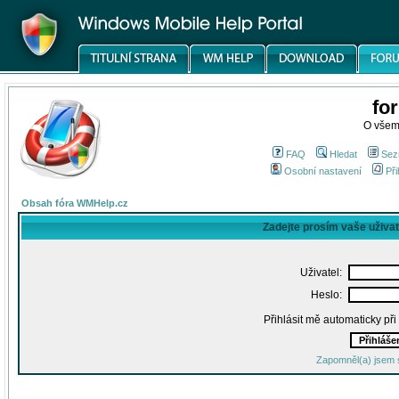
fo
O všem
FAQ
Hledat
Sez
Osobní nastavení
Při
Obsah fóra WMHelp.cz
Zadejte prosím vaše uživa
Uživatel:
Heslo:
Přihlásit mě automaticky př
Zapomněl(a) jsem 