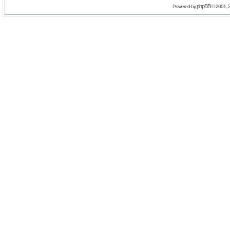
phpBB
Powered by
© 2001, 