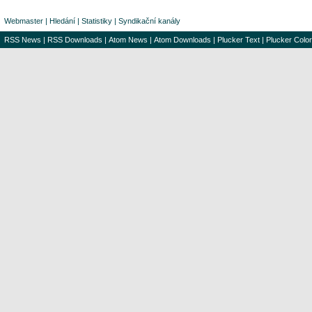
Webmaster
|
Hledání
|
Statistiky
|
Syndikační kanály
RSS News
|
RSS Downloads
|
Atom News
|
Atom Downloads
|
Plucker Text
|
Plucker Color