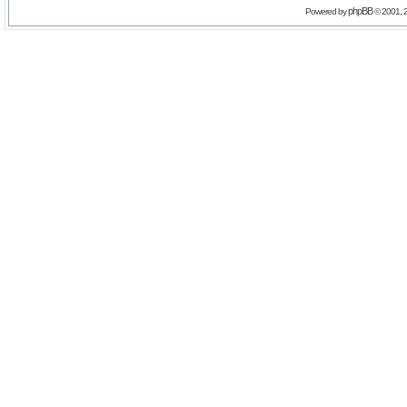
phpBB
Powered by
© 2001, 