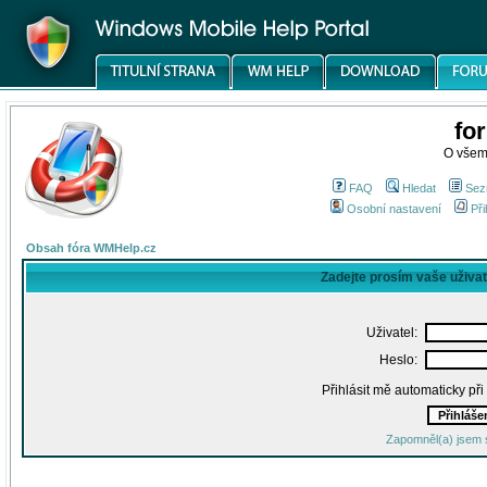
fo
O všem
FAQ
Hledat
Sez
Osobní nastavení
Při
Obsah fóra WMHelp.cz
Zadejte prosím vaše uživa
Uživatel:
Heslo:
Přihlásit mě automaticky př
Zapomněl(a) jsem 