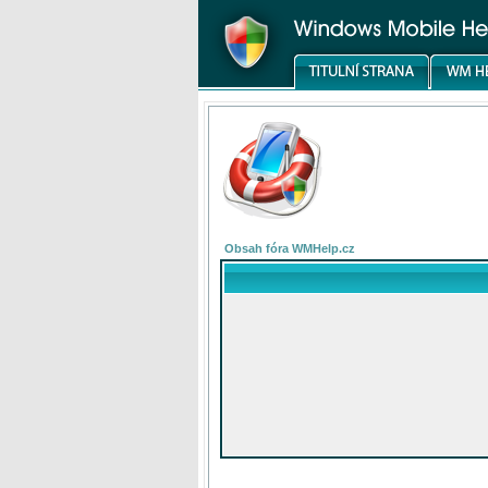
Obsah fóra WMHelp.cz