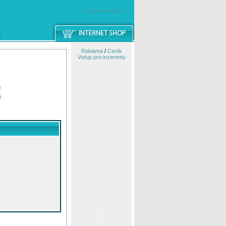
windowsmobile.cz
Reklama
/
Ceník
Vstup pro inzerenty
e
í