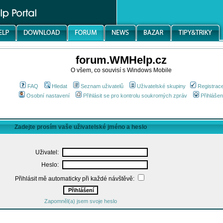
forum.WMHelp.cz
O všem, co souvisí s Windows Mobile
FAQ
Hledat
Seznam uživatelů
Uživatelské skupiny
Registrac
Osobní nastavení
Přihlásit se pro kontrolu soukromých zpráv
Přihlášen
Zadejte prosím vaše uživatelské jméno a heslo
Uživatel:
Heslo:
Přihlásit mě automaticky při každé návštěvě:
Zapomněl(a) jsem svoje heslo