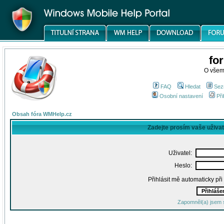
fo
O všem
FAQ
Hledat
Sez
Osobní nastavení
Při
Obsah fóra WMHelp.cz
Zadejte prosím vaše uživa
Uživatel:
Heslo:
Přihlásit mě automaticky př
Zapomněl(a) jsem 