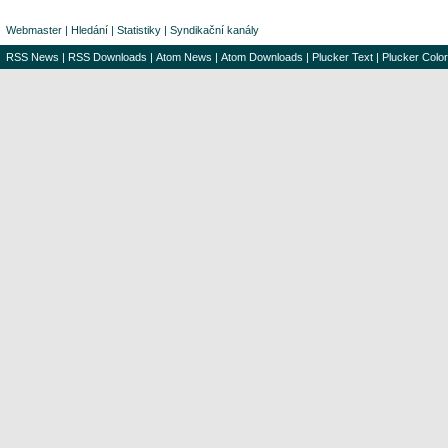
Webmaster
|
Hledání
|
Statistiky
|
Syndikační kanály
RSS News
|
RSS Downloads
|
Atom News
|
Atom Downloads
|
Plucker Text
|
Plucker Color