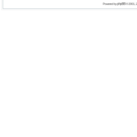
phpBB
Powered by
© 2001, 