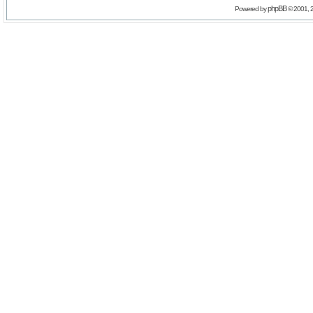
phpBB
Powered by
© 2001, 