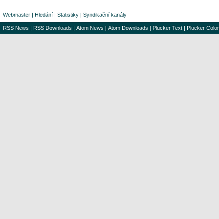
Webmaster
|
Hledání
|
Statistiky
|
Syndikační kanály
RSS News
|
RSS Downloads
|
Atom News
|
Atom Downloads
|
Plucker Text
|
Plucker Color