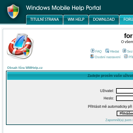
fo
O všem
FAQ
Hledat
Sez
Osobní nastavení
Při
Obsah fóra WMHelp.cz
Zadejte prosím vaše uživa
Uživatel:
Heslo:
Přihlásit mě automaticky př
Zapomněl(a) jsem 