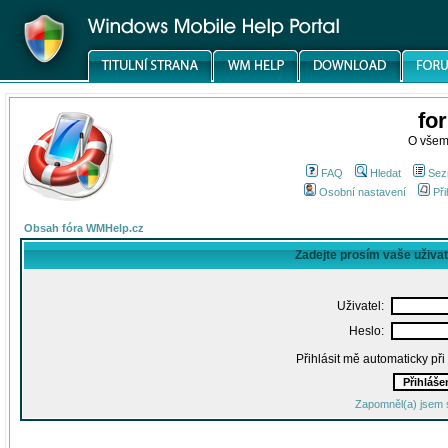
fo
O všem
FAQ
Hledat
Sez
Osobní nastavení
Při
Obsah fóra WMHelp.cz
Zadejte prosím vaše uživa
Uživatel:
Heslo:
Přihlásit mě automaticky př
Zapomněl(a) jsem 