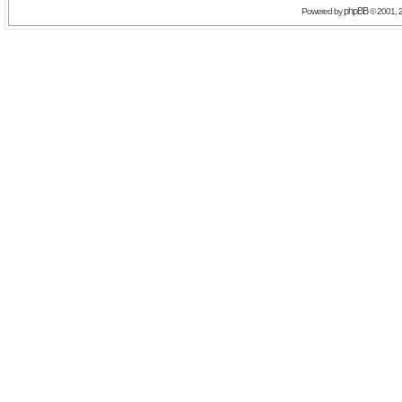
phpBB
Powered by
© 2001, 