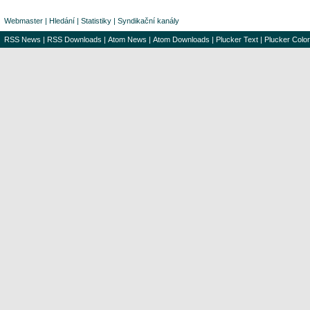
Webmaster
|
Hledání
|
Statistiky
|
Syndikační kanály
RSS News
|
RSS Downloads
|
Atom News
|
Atom Downloads
|
Plucker Text
|
Plucker Color