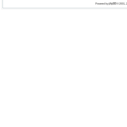
phpBB
Powered by
© 2001, 