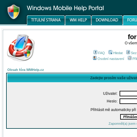
fo
O všem
FAQ
Hledat
Sez
Osobní nastavení
Při
Obsah fóra WMHelp.cz
Zadejte prosím vaše uživa
Uživatel:
Heslo:
Přihlásit mě automaticky př
Zapomněl(a) jsem 