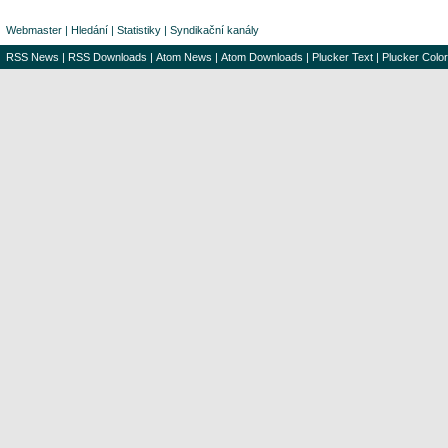
Webmaster
|
Hledání
|
Statistiky
|
Syndikační kanály
RSS News
|
RSS Downloads
|
Atom News
|
Atom Downloads
|
Plucker Text
|
Plucker Color