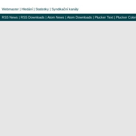
Webmaster
|
Hledání
|
Statistiky
|
Syndikační kanály
RSS News
|
RSS Downloads
|
Atom News
|
Atom Downloads
|
Plucker Text
|
Plucker Color