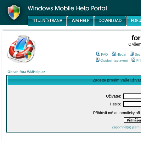
fo
O všem
FAQ
Hledat
Sez
Osobní nastavení
Při
Obsah fóra WMHelp.cz
Zadejte prosím vaše uživa
Uživatel:
Heslo:
Přihlásit mě automaticky př
Zapomněl(a) jsem 