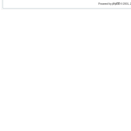
phpBB
Powered by
© 2001, 