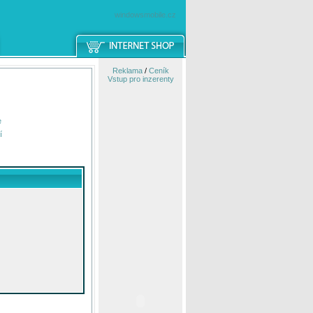
windowsmobile.cz
Reklama
/
Ceník
Vstup pro inzerenty
e
í