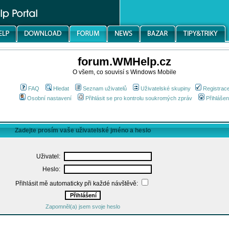
forum.WMHelp.cz
O všem, co souvisí s Windows Mobile
FAQ
Hledat
Seznam uživatelů
Uživatelské skupiny
Registrac
Osobní nastavení
Přihlásit se pro kontrolu soukromých zpráv
Přihlášen
Zadejte prosím vaše uživatelské jméno a heslo
Uživatel:
Heslo:
Přihlásit mě automaticky při každé návštěvě:
Zapomněl(a) jsem svoje heslo