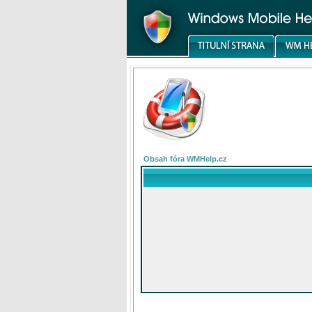
Obsah fóra WMHelp.cz