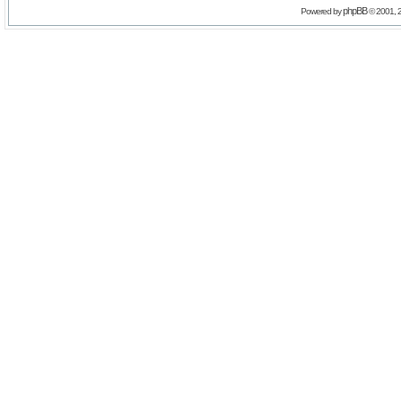
phpBB
Powered by
© 2001, 