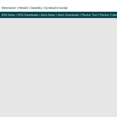
Webmaster
|
Hledání
|
Statistiky
|
Syndikační kanály
RSS News
|
RSS Downloads
|
Atom News
|
Atom Downloads
|
Plucker Text
|
Plucker Color