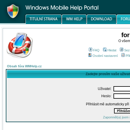
fo
O všem
FAQ
Hledat
Sez
Osobní nastavení
Při
Obsah fóra WMHelp.cz
Zadejte prosím vaše uživa
Uživatel:
Heslo:
Přihlásit mě automaticky př
Zapomněl(a) jsem 