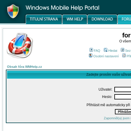
fo
O všem
FAQ
Hledat
Sez
Osobní nastavení
Při
Obsah fóra WMHelp.cz
Zadejte prosím vaše uživa
Uživatel:
Heslo:
Přihlásit mě automaticky př
Zapomněl(a) jsem 