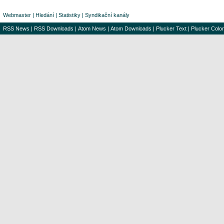
Webmaster
|
Hledání
|
Statistiky
|
Syndikační kanály
RSS News
|
RSS Downloads
|
Atom News
|
Atom Downloads
|
Plucker Text
|
Plucker Color