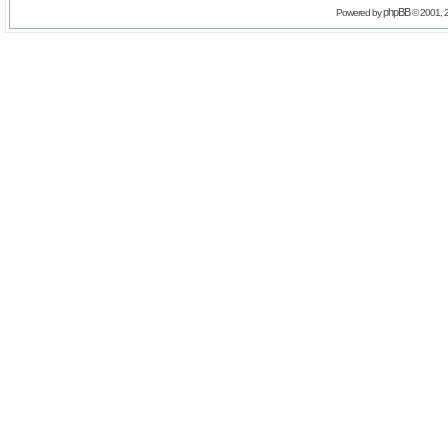
phpBB
Powered by
© 2001, 