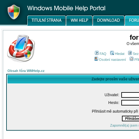
fo
O všem
FAQ
Hledat
Sez
Osobní nastavení
Při
Obsah fóra WMHelp.cz
Zadejte prosím vaše uživa
Uživatel:
Heslo:
Přihlásit mě automaticky př
Zapomněl(a) jsem 