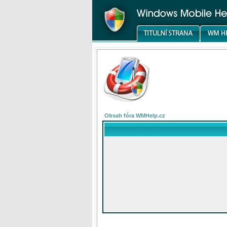
Obsah fóra WMHelp.cz