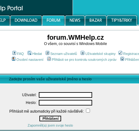
forum.WMHelp.cz
O všem, co souvisí s Windows Mobile
FAQ
Hledat
Seznam uživatelů
Uživatelské skupiny
Registrac
Osobní nastavení
Přihlásit se pro kontrolu soukromých zpráv
Přihlášen
Zadejte prosím vaše uživatelské jméno a heslo
Uživatel:
Heslo:
Přihlásit mě automaticky při každé návštěvě:
Zapomněl(a) jsem svoje heslo