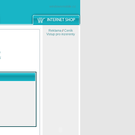
windowsmobile.cz
Reklama
/
Ceník
Vstup pro inzerenty
e
í