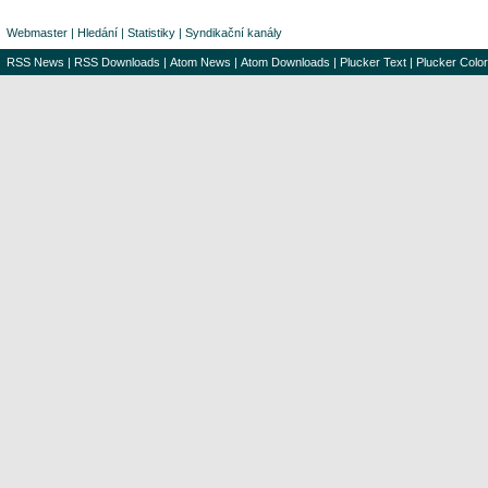
Webmaster
|
Hledání
|
Statistiky
|
Syndikační kanály
RSS News
|
RSS Downloads
|
Atom News
|
Atom Downloads
|
Plucker Text
|
Plucker Color