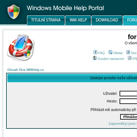
fo
O všem
FAQ
Hledat
Sez
Osobní nastavení
Při
Obsah fóra WMHelp.cz
Zadejte prosím vaše uživa
Uživatel:
Heslo:
Přihlásit mě automaticky př
Zapomněl(a) jsem 