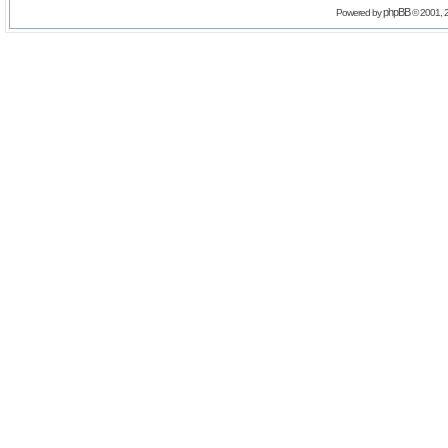
phpBB
Powered by
© 2001, 