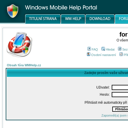
fo
O všem
FAQ
Hledat
Sez
Osobní nastavení
Při
Obsah fóra WMHelp.cz
Zadejte prosím vaše uživa
Uživatel:
Heslo:
Přihlásit mě automaticky př
Zapomněl(a) jsem 