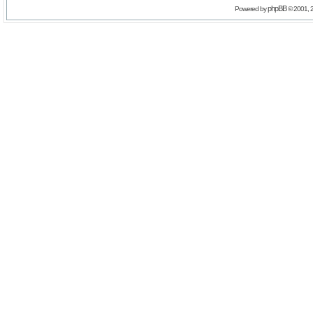
phpBB
Powered by
© 2001, 