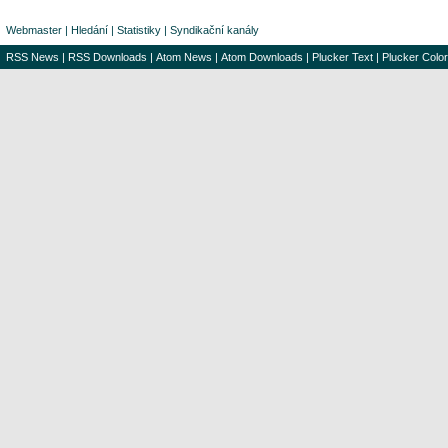
Webmaster
|
Hledání
|
Statistiky
|
Syndikační kanály
RSS News
|
RSS Downloads
|
Atom News
|
Atom Downloads
|
Plucker Text
|
Plucker Color