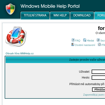
fo
O všem
FAQ
Hledat
Sez
Osobní nastavení
Při
Obsah fóra WMHelp.cz
Zadejte prosím vaše uživa
Uživatel:
Heslo:
Přihlásit mě automaticky př
Zapomněl(a) jsem 