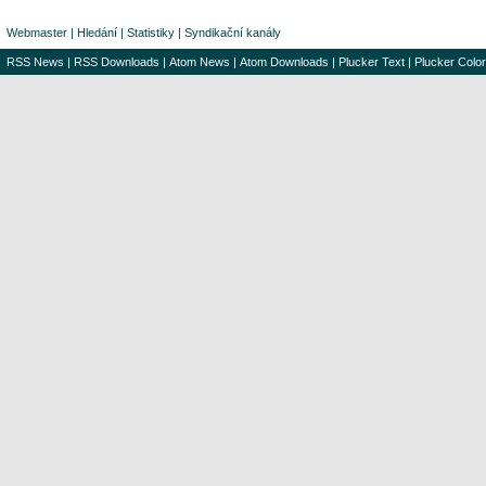
Webmaster
|
Hledání
|
Statistiky
|
Syndikační kanály
RSS News
|
RSS Downloads
|
Atom News
|
Atom Downloads
|
Plucker Text
|
Plucker Color