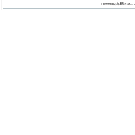
phpBB
Powered by
© 2001, 