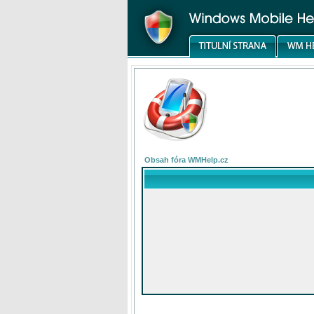
Obsah fóra WMHelp.cz