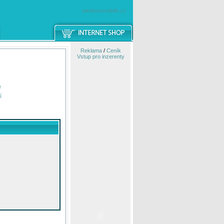
windowsmobile.cz
Reklama
/
Ceník
Vstup pro inzerenty
e
í