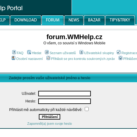
forum.WMHelp.cz
O všem, co souvisí s Windows Mobile
FAQ
Hledat
Seznam uživatelů
Uživatelské skupiny
Registrac
Osobní nastavení
Přihlásit se pro kontrolu soukromých zpráv
Přihlášen
Zadejte prosím vaše uživatelské jméno a heslo
Uživatel:
Heslo:
Přihlásit mě automaticky při každé návštěvě:
Zapomněl(a) jsem svoje heslo