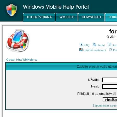
fo
O všem
FAQ
Hledat
Sez
Osobní nastavení
Při
Obsah fóra WMHelp.cz
Zadejte prosím vaše uživa
Uživatel:
Heslo:
Přihlásit mě automaticky př
Zapomněl(a) jsem 