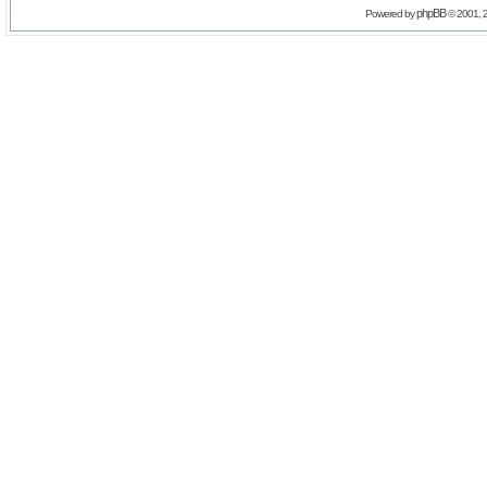
phpBB
Powered by
© 2001, 