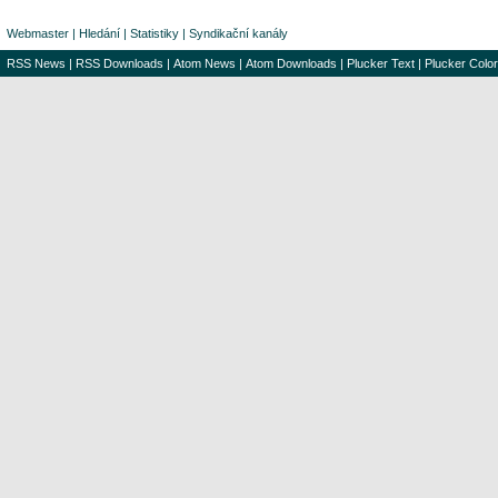
Webmaster
|
Hledání
|
Statistiky
|
Syndikační kanály
RSS News
|
RSS Downloads
|
Atom News
|
Atom Downloads
|
Plucker Text
|
Plucker Color