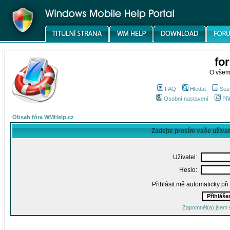
fo
O všem
FAQ
Hledat
Sez
Osobní nastavení
Při
Obsah fóra WMHelp.cz
Zadejte prosím vaše uživa
Uživatel:
Heslo:
Přihlásit mě automaticky př
Zapomněl(a) jsem 