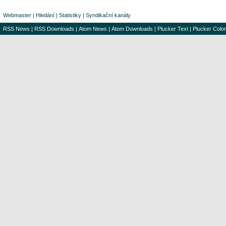
Webmaster
|
Hledání
|
Statistiky
|
Syndikační kanály
RSS News
|
RSS Downloads
|
Atom News
|
Atom Downloads
|
Plucker Text
|
Plucker Color