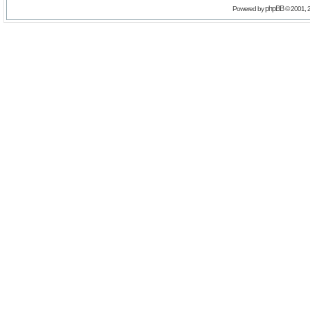
phpBB
Powered by
© 2001, 