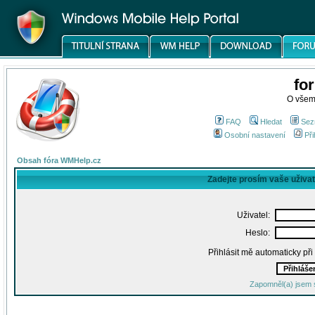
fo
O všem
FAQ
Hledat
Sez
Osobní nastavení
Při
Obsah fóra WMHelp.cz
Zadejte prosím vaše uživa
Uživatel:
Heslo:
Přihlásit mě automaticky př
Zapomněl(a) jsem 