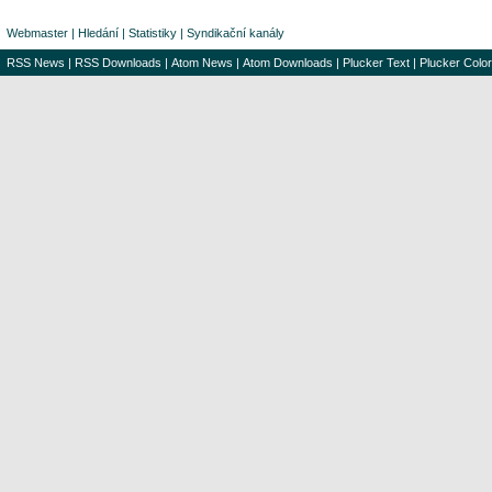
Webmaster
|
Hledání
|
Statistiky
|
Syndikační kanály
RSS News
|
RSS Downloads
|
Atom News
|
Atom Downloads
|
Plucker Text
|
Plucker Color