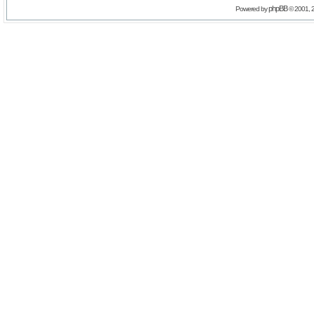
phpBB
Powered by
© 2001, 