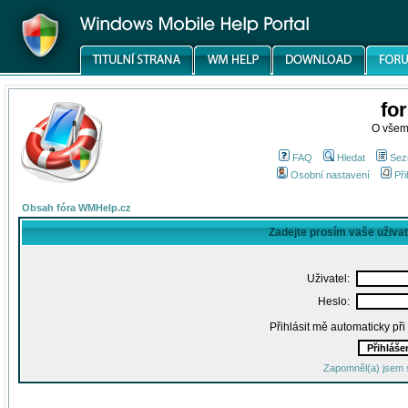
fo
O všem
FAQ
Hledat
Sez
Osobní nastavení
Při
Obsah fóra WMHelp.cz
Zadejte prosím vaše uživa
Uživatel:
Heslo:
Přihlásit mě automaticky př
Zapomněl(a) jsem 