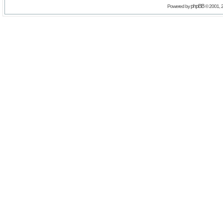
phpBB
Powered by
© 2001, 