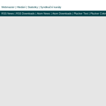
Webmaster
|
Hledání
|
Statistiky
|
Syndikační kanály
RSS News
|
RSS Downloads
|
Atom News
|
Atom Downloads
|
Plucker Text
|
Plucker Color