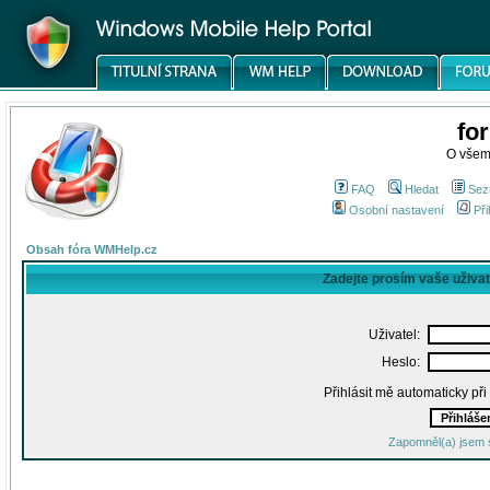
fo
O všem
FAQ
Hledat
Sez
Osobní nastavení
Při
Obsah fóra WMHelp.cz
Zadejte prosím vaše uživa
Uživatel:
Heslo:
Přihlásit mě automaticky př
Zapomněl(a) jsem 