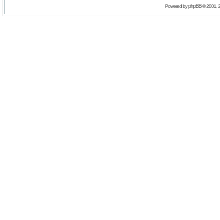
phpBB
Powered by
© 2001, 