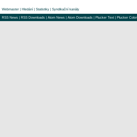
Webmaster
|
Hledání
|
Statistiky
|
Syndikační kanály
RSS News
|
RSS Downloads
|
Atom News
|
Atom Downloads
|
Plucker Text
|
Plucker Color