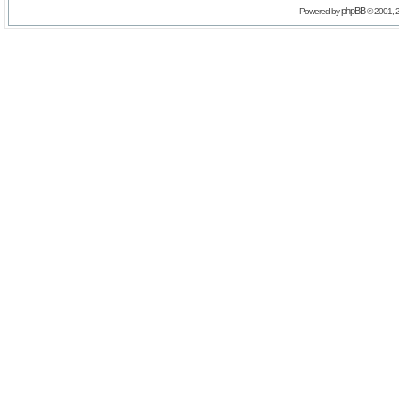
phpBB
Powered by
© 2001, 