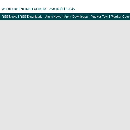
Webmaster
|
Hledání
|
Statistiky
|
Syndikační kanály
RSS News
|
RSS Downloads
|
Atom News
|
Atom Downloads
|
Plucker Text
|
Plucker Color