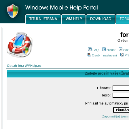
fo
O všem
FAQ
Hledat
Sez
Osobní nastavení
Při
Obsah fóra WMHelp.cz
Zadejte prosím vaše uživa
Uživatel:
Heslo:
Přihlásit mě automaticky př
Zapomněl(a) jsem 