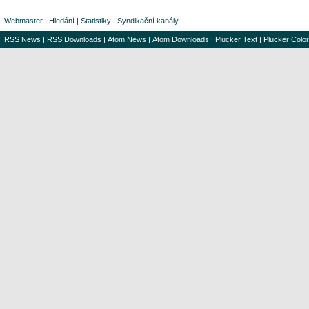
Webmaster
|
Hledání
|
Statistiky
|
Syndikační kanály
RSS News
|
RSS Downloads
|
Atom News
|
Atom Downloads
|
Plucker Text
|
Plucker Color