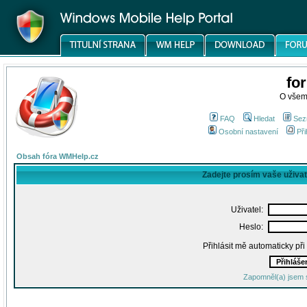
fo
O všem
FAQ
Hledat
Sez
Osobní nastavení
Při
Obsah fóra WMHelp.cz
Zadejte prosím vaše uživa
Uživatel:
Heslo:
Přihlásit mě automaticky př
Zapomněl(a) jsem 