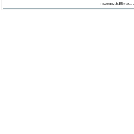
phpBB
Powered by
© 2001, 