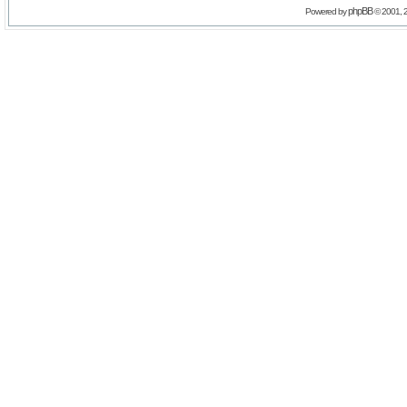
phpBB
Powered by
© 2001, 