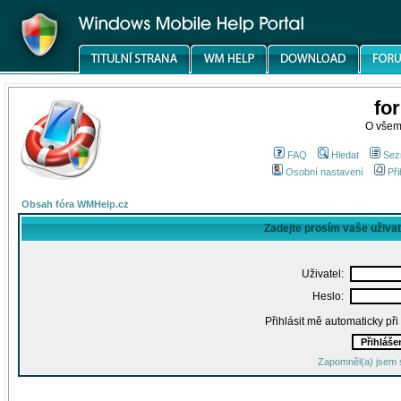
fo
O všem
FAQ
Hledat
Sez
Osobní nastavení
Při
Obsah fóra WMHelp.cz
Zadejte prosím vaše uživa
Uživatel:
Heslo:
Přihlásit mě automaticky př
Zapomněl(a) jsem 