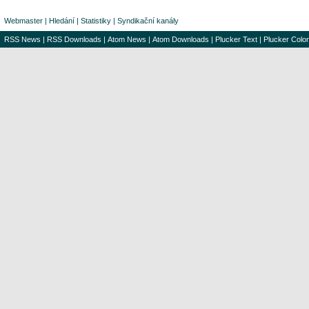
Webmaster
|
Hledání
|
Statistiky
|
Syndikační kanály
RSS News
|
RSS Downloads
|
Atom News
|
Atom Downloads
|
Plucker Text
|
Plucker Color