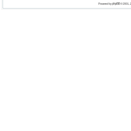
phpBB
Powered by
© 2001, 