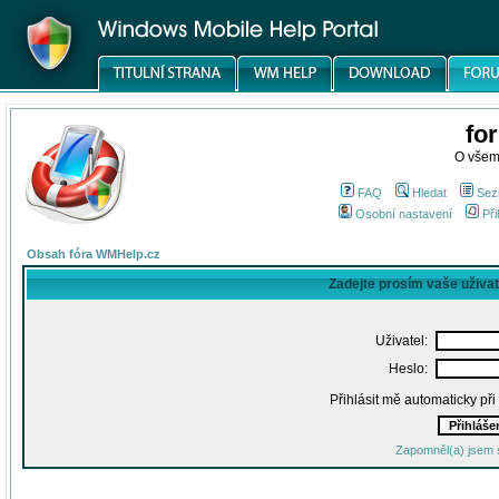
fo
O všem
FAQ
Hledat
Sez
Osobní nastavení
Při
Obsah fóra WMHelp.cz
Zadejte prosím vaše uživa
Uživatel:
Heslo:
Přihlásit mě automaticky př
Zapomněl(a) jsem 