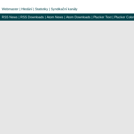
Webmaster
|
Hledání
|
Statistiky
|
Syndikační kanály
RSS News
|
RSS Downloads
|
Atom News
|
Atom Downloads
|
Plucker Text
|
Plucker Color