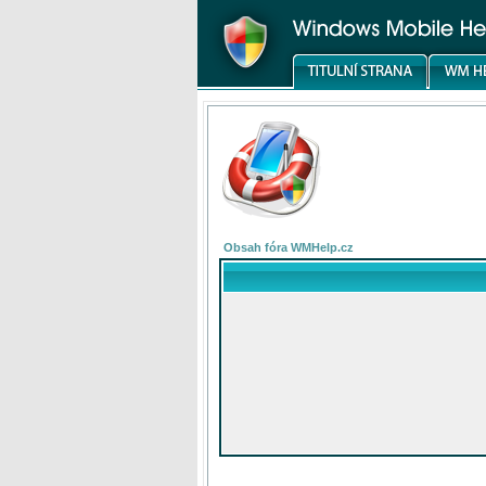
Obsah fóra WMHelp.cz