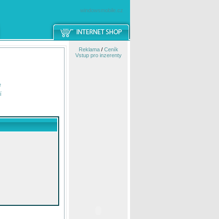
windowsmobile.cz
Reklama
/
Ceník
Vstup pro inzerenty
e
í