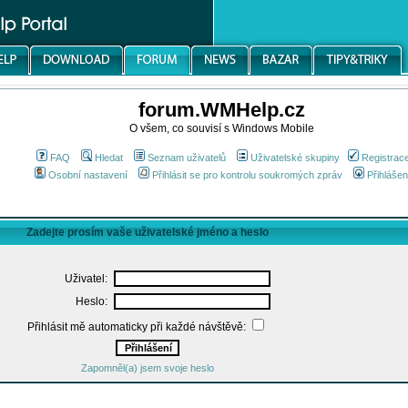
forum.WMHelp.cz
O všem, co souvisí s Windows Mobile
FAQ
Hledat
Seznam uživatelů
Uživatelské skupiny
Registrac
Osobní nastavení
Přihlásit se pro kontrolu soukromých zpráv
Přihlášen
Zadejte prosím vaše uživatelské jméno a heslo
Uživatel:
Heslo:
Přihlásit mě automaticky při každé návštěvě:
Zapomněl(a) jsem svoje heslo