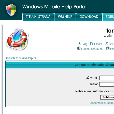
fo
O všem
FAQ
Hledat
Sez
Osobní nastavení
Při
Obsah fóra WMHelp.cz
Zadejte prosím vaše uživa
Uživatel:
Heslo:
Přihlásit mě automaticky př
Zapomněl(a) jsem 