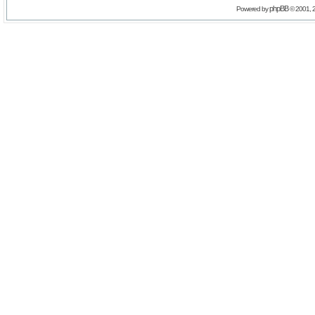
phpBB
Powered by
© 2001, 