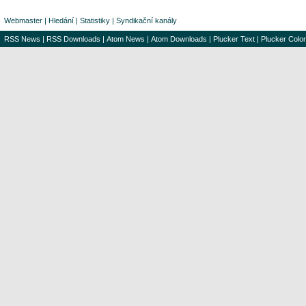
Webmaster
|
Hledání
|
Statistiky
|
Syndikační kanály
RSS News
|
RSS Downloads
|
Atom News
|
Atom Downloads
|
Plucker Text
|
Plucker Color